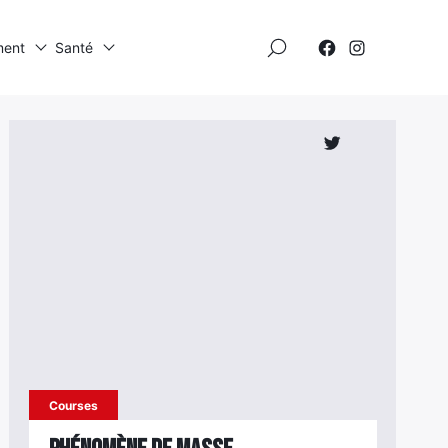
×
ment
Santé
Élément
Élément
de
de
menu
menu
Élément
de
menu
Courses