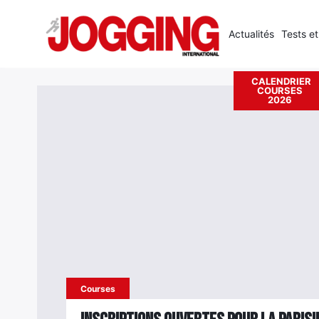
Actualités
Tests et
Accueil
›
Courses
›
Page 110
CALENDRIER
COURSES
Rechercher
2026
:
Courses