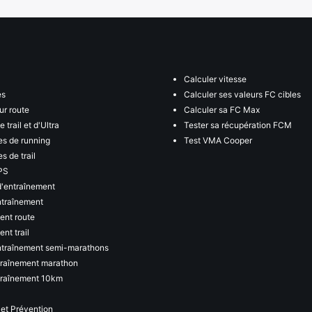
Calculer vitesse
es
Calculer ses valeurs FC cibles
ur route
Calculer sa FC Max
 trail et d'Ultra
Tester sa récupération FCM
s de running
Test VMA Cooper
s de trail
PS
d'entraînement
ntraînement
ent route
nt trail
ntraînement semi-marathons
traînement marathon
traînement 10km
 et Prévention