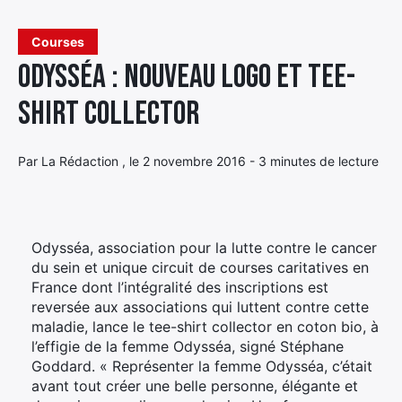
Élément
Courses
Élément
Élément
de
Odysséa : Nouveau logo et tee-
de
de
menu
menu
menu
shirt collector
Par La Rédaction , le 2 novembre 2016 - 3 minutes de lecture
Odysséa, association pour la lutte contre le cancer
du sein et unique circuit de courses caritatives en
France dont l’intégralité des inscriptions est
reversée aux associations qui luttent contre cette
maladie, lance le tee-shirt collector en coton bio, à
l’effigie de la femme Odysséa, signé Stéphane
Goddard. « Représenter la femme Odysséa, c’était
avant tout créer une belle personne, élégante et