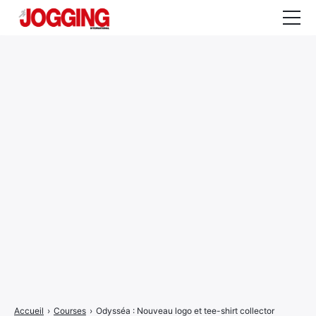
Actualités
Tests et calculateurs
Rencontres
Courses
Equipement
Entraînement
Santé
CALENDRIER
COURSES
2026
Accueil
›
Courses
›
Odysséa : Nouveau logo et tee-shirt collector