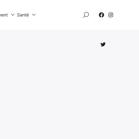
×
ment
Santé
Élément
Élément
de
de
menu
menu
Élément
de
menu