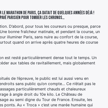
r le marathon de Paris, ça datait de quelques années déjà !
le pavé parisien pour tomber les chronos…
tion. D’abord, pour tous les coureurs ou presque, parce
. Une bonne fraîcheur matinale, et pendant la course, un
pour illuminer Paris, sans nuire au confort de la course,
, surtout quand on arrive après quatre heures de course
on est resté particulièrement dense tout le temps. Un
céder aux tables de ravitaillement, mais globalement
tués de l’épreuve, le public est lui aussi venu en
s endroits sans public qu’on compte… Ce n’était pas le
passages particulièrement chauds et chaleureux
irage à angle droit du 10e kilo. Le Château de
ssage au semi digne du Tour de France. Ensuite, les
les ponts. Au « Troca » c’est une marée humaine qui