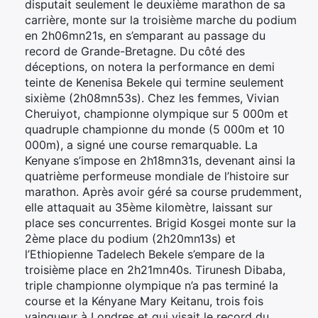
disputait seulement le deuxième marathon de sa
carrière, monte sur la troisième marche du podium
en 2h06mn21s, en s’emparant au passage du
record de Grande-Bretagne. Du côté des
déceptions, on notera la performance en demi
teinte de Kenenisa Bekele qui termine seulement
sixième (2h08mn53s). Chez les femmes, Vivian
Cheruiyot, championne olympique sur 5 000m et
quadruple championne du monde (5 000m et 10
000m), a signé une course remarquable. La
Kenyane s’impose en 2h18mn31s, devenant ainsi la
quatrième performeuse mondiale de l’histoire sur
marathon. Après avoir géré sa course prudemment,
elle attaquait au 35ème kilomètre, laissant sur
place ses concurrentes. Brigid Kosgei monte sur la
2ème place du podium (2h20mn13s) et
l’Ethiopienne Tadelech Bekele s’empare de la
troisième place en 2h21mn40s. Tirunesh Dibaba,
triple championne olympique n’a pas terminé la
course et la Kényane Mary Keitanu, trois fois
vainqueur à Londres et qui visait le record du