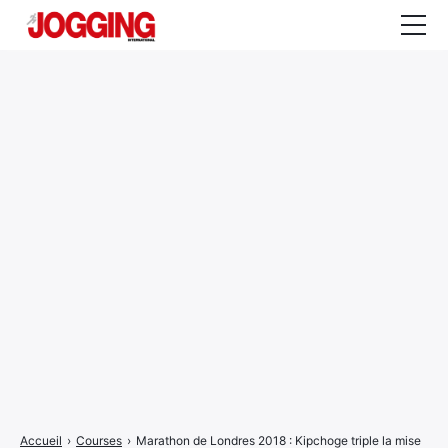
Actualités
Tests et calculateurs
Rencontres
Courses
Equipement
Entraînement
Santé
CALENDRIER
COURSES
2026
Accueil
›
Courses
›
Marathon de Londres 2018 : Kipchoge triple la mise