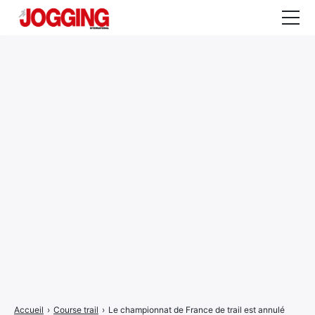
Actualités
Tests et calculateurs
Rencontres
Courses
Equipement
Entraînement
Santé
CALENDRIER
COURSES
2026
Accueil
›
Course trail
›
Le championnat de France de trail est annulé