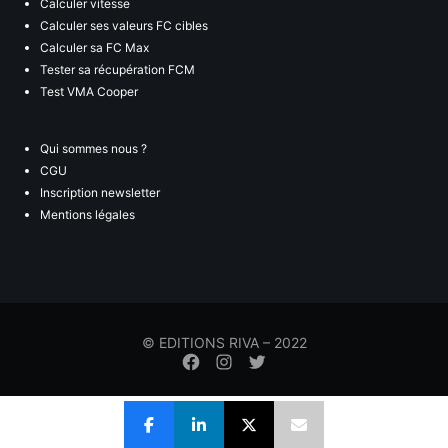
Calculer vitesse
Calculer ses valeurs FC cibles
Calculer sa FC Max
Tester sa récupération FCM
Test VMA Cooper
Qui sommes nous ?
CGU
Inscription newsletter
Mentions légales
© EDITIONS RIVA – 2022
Élément
Élément
Élément
de
de
de
menu
menu
menu