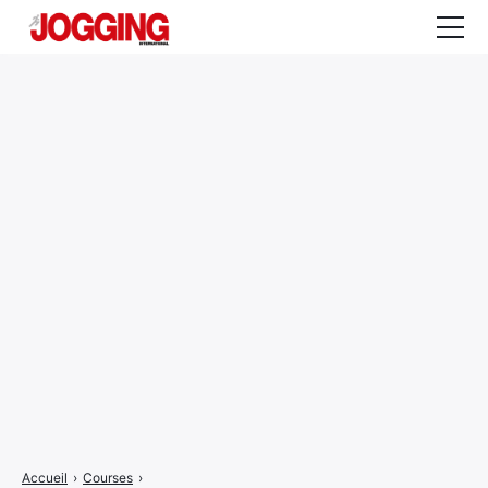
Actualités
Tests et calculateurs
Rencontres
Courses
Equipement
Entraînement
Santé
CALENDRIER
COURSES
2026
Accueil
›
Courses
›