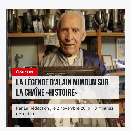
Élément
Élément
Élément
de
de
de
menu
menu
menu
Courses
La légende d’Alain Mimoun sur
la chaîne «Histoire»
Par La Rédaction , le 2 novembre 2016 - 3 minutes
de lecture