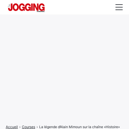
Actualités
Tests et calculateurs
Rencontres
Courses
Equipement
Entraînement
Santé
CALENDRIER
COURSES
2026
Accueil
›
Courses
›
La légende d’Alain Mimoun sur la chaîne «Histoire»