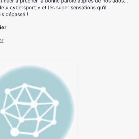
continuer à prêcher la bonne parole auprès de nos ados…
e « cybersport » et les super sensations qu’il
uis dépassé !
ier
er