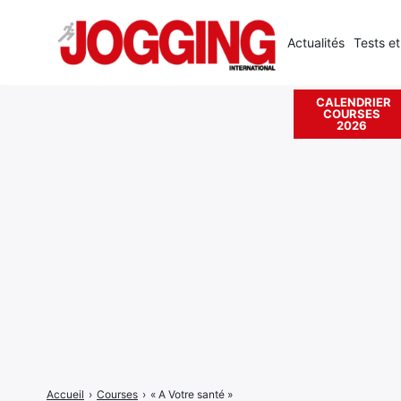
Actualités
Tests et
CALENDRIER
COURSES
Rechercher
2026
:
Accueil
›
Courses
›
« A Votre santé »