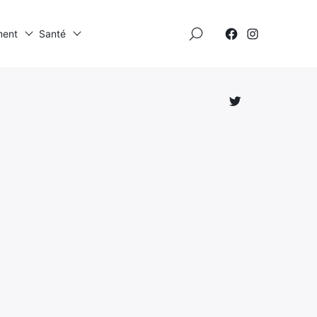
×
ment
Santé
Élément
Élément
de
de
menu
menu
Élément
de
menu