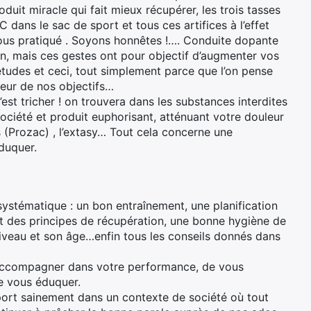
duit miracle qui fait mieux récupérer, les trois tasses
 dans le sac de sport et tous ces artifices à l’effet
tous pratiqué . Soyons honnêtes !…. Conduite dopante
, mais ces gestes ont pour objectif d’augmenter vos
études et ceci, tout simplement parce que l’on pense
teur de nos objectifs…
’est tricher ! on trouvera dans les substances interdites
ciété et produit euphorisant, atténuant votre douleur
rs (Prozac) , l’extasy… Tout cela concerne une
éduquer.
systématique : un bon entraînement, une planification
ct des principes de récupération, une bonne hygiène de
iveau et son âge…enfin tous les conseils donnés dans
s accompagner dans votre performance, de vous
de vous éduquer.
port sainement dans un contexte de société où tout