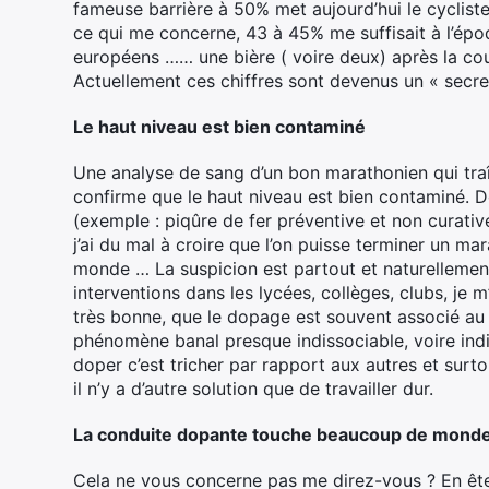
fameuse barrière à 50% met aujourd’hui le cycliste
ce qui me concerne, 43 à 45% me suffisait à l’épo
européens …… une bière ( voire deux) après la cou
Actuellement ces chiffres sont devenus un « secre
Le haut niveau est bien contaminé
Une analyse de sang d’un bon marathonien qui traîn
confirme que le haut niveau est bien contaminé. 
(exemple : piqûre de fer préventive et non curativ
j’ai du mal à croire que l’on puisse terminer un ma
monde … La suspicion est partout et naturellement
interventions dans les lycées, collèges, clubs, je
très bonne, que le dopage est souvent associé au 
phénomène banal presque indissociable, voire indis
doper c’est tricher par rapport aux autres et surt
il n’y a d’autre solution que de travailler dur.
La conduite dopante touche beaucoup de mond
Cela ne vous concerne pas me direz-vous ? En êt