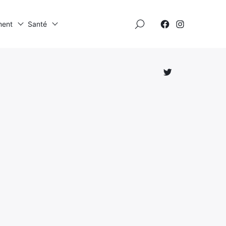
×
ment
Santé
Élément
Élément
de
de
menu
menu
Élément
de
menu