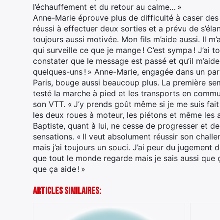
l’échauffement et du retour au calme… »
Anne-Marie éprouve plus de difficulté à caser de
réussi à effectuer deux sorties et a prévu de s’él
toujours aussi motivée. Mon fils m’aide aussi. Il m’
qui surveille ce que je mange ! C’est sympa ! J’ai to
constater que le message est passé et qu’il m’aide
quelques-uns ! » Anne-Marie, engagée dans un pari
Paris, bouge aussi beaucoup plus. La première sem
testé la marche à pied et les transports en commu
son VTT. « J’y prends goût même si je me suis fait
les deux roues à moteur, les piétons et même les au
Baptiste, quant à lui, ne cesse de progresser et de
sensations. « Il veut absolument réussir son challe
mais j’ai toujours un souci. J’ai peur du jugement de
que tout le monde regarde mais je sais aussi que ç
que ça aide ! »
Articles Similaires: