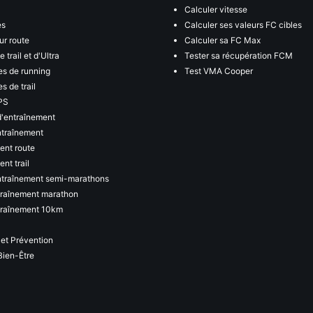
Calculer vitesse
es
Calculer ses valeurs FC cibles
ur route
Calculer sa FC Max
 trail et d'Ultra
Tester sa récupération FCM
s de running
Test VMA Cooper
s de trail
PS
d'entraînement
ntraînement
ent route
nt trail
ntraînement semi-marathons
traînement marathon
traînement 10km
 et Prévention
Bien-Être