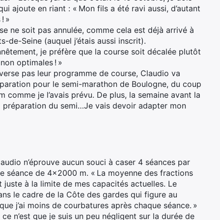
ui ajoute en riant : « Mon fils a été ravi aussi, d’autant
! »
rse ne soit pas annulée, comme cela est déjà arrivé à
e-Seine (auquel j’étais aussi inscrit).
êtement, je préfère que la course soit décalée plutôt
non optimales ! »
everse pas leur programme de course, Claudio va
réparation pour le semi-marathon de Boulogne, du coup
m comme je l’avais prévu. De plus, la semaine avant la
a préparation du semi…Je vais devoir adapter mon
 Claudio n’éprouve aucun souci à caser 4 séances par
’une séance de 4×2000 m. « La moyenne des fractions
ut juste à la limite de mes capacités actuelles. Le
ns le cadre de la Côte des gardes qui figure au
 que j’ai moins de courbatures après chaque séance. »
 ce n’est que je suis un peu négligent sur la durée de