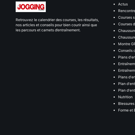
Actus
Rencontr
Courses s
Retrouvez le calendrier des courses, les résultats,
Courses de
nos articles et conseils pour bien courir ainsi que
les parcours et carnets d’entraînement.
Chaussure
Chaussure
Montre G
Conseils 
Plans d'e
Entraînem
Entraîneme
Plans d'e
Plan d'en
Plan d'en
Nutrition
Blessures
Forme et 