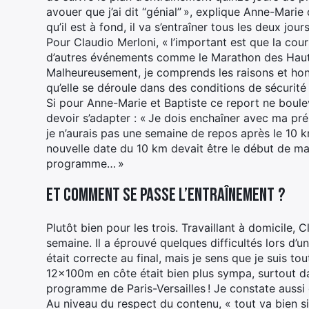
avouer que j’ai dit “génial” », explique Anne-Marie q
qu’il est à fond, il va s’entraîner tous les deux jours 
Pour Claudio Merloni, « l’important est que la cou
d’autres événements comme le Marathon des Hauts-d
Malheureusement, je comprends les raisons et honn
qu’elle se déroule dans des conditions de sécurité 
Si pour Anne-Marie et Baptiste ce report ne boul
devoir s’adapter : « Je dois enchaîner avec ma p
je n’aurais pas une semaine de repos après le 10 k
nouvelle date du 10 km devait être le début de m
programme… »
Et comment se passe l’entraînement ?
Plutôt bien pour les trois. Travaillant à domicile,
semaine. Il a éprouvé quelques difficultés lors d
était correcte au final, mais je sens que je suis to
12x100m en côte était bien plus sympa, surtout da
programme de Paris-Versailles ! Je constate aussi
Au niveau du respect du contenu, « tout va bien si