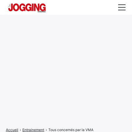
Actualités
Tests et calculateurs
Rencontres
Courses
Equipement
Entraînement
Santé
CALENDRIER
COURSES
2026
Accueil
›
Entrainement
›
Tous concernés par la VMA