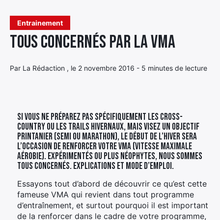
Élément
Entrainement
Élément
Élément
de
Tous concernés par la VMA
de
de
menu
menu
menu
Par La Rédaction , le 2 novembre 2016 - 5 minutes de lecture
Si vous ne préparez pas spécifiquement les cross-
country ou les trails hivernaux, mais visez un objectif
printanier (semi ou marathon), le début de l’hiver sera
l’occasion de renforcer votre VMA (Vitesse Maximale
Aérobie). Expérimentés ou plus néophytes, nous sommes
tous concernés. Explications et mode d’emploi.
Essayons tout d’abord de découvrir ce qu’est cette
fameuse VMA qui revient dans tout programme
d’entraînement, et surtout pourquoi il est important
de la renforcer dans le cadre de votre programme,