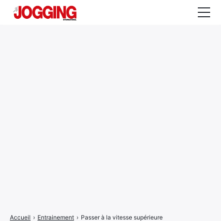
Actualités
Tests et calculateurs
Rencontres
Courses
Equipement
Entraînement
Santé
CALENDRIER
COURSES
2026
Accueil
›
Entrainement
›
Passer à la vitesse supérieure