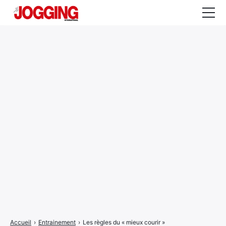
Actualités
Tests et calculateurs
Rencontres
Courses
Equipement
Entraînement
Santé
CALENDRIER
COURSES
2026
Accueil
›
Entrainement
›
Les règles du « mieux courir »