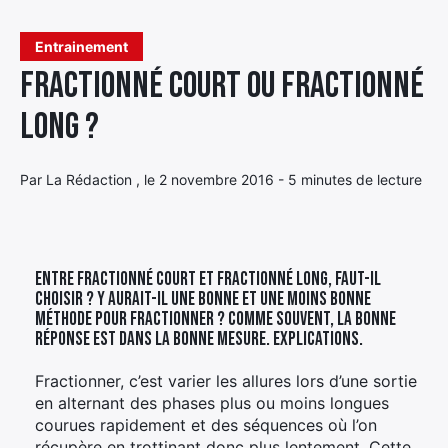
Élément
Entrainement
Élément
Élément
de
Fractionné court ou fractionné
de
de
menu
menu
menu
long ?
Par La Rédaction , le 2 novembre 2016 - 5 minutes de lecture
Entre fractionné court et fractionné long, faut-il
choisir ? Y aurait-il une bonne et une moins bonne
méthode pour fractionner ? Comme souvent, la bonne
réponse est dans la bonne mesure. Explications.
Fractionner, c’est varier les allures lors d’une sortie
en alternant des phases plus ou moins longues
courues rapidement et des séquences où l’on
récupère en trottinant donc plus lentement. Cette