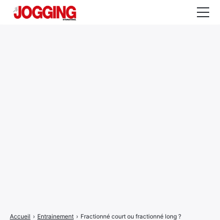
Actualités
Tests et calculateurs
Rencontres
Courses
Equipement
Entraînement
Santé
CALENDRIER
COURSES
2026
Accueil
›
Entrainement
›
Fractionné court ou fractionné long ?