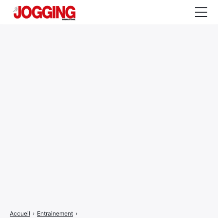
Actualités
Tests et calculateurs
Rencontres
Courses
Equipement
Entraînement
Santé
CALENDRIER
COURSES
2026
Accueil
›
Entrainement
›