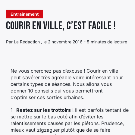
Élément
Entrainement
Élément
Élément
de
Courir en ville, c’est facile !
de
de
menu
menu
menu
Par La Rédaction , le 2 novembre 2016 - 5 minutes de lecture
Ne vous cherchez pas d’excuse ! Courir en ville
peut s’avérer très agréable voire intéressant pour
certains types de séances. Nous allons vous
donner 10 conseils qui vous permettront
d’optimiser ces sorties urbaines.
1-
Restez sur les trottoirs
! Il est parfois tentant de
se mettre sur le bas coté afin d’éviter les
ralentissements causés par les piétons. Prudence,
mieux vaut zigzaguer plutôt que de se faire