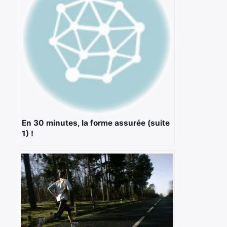
×
Rechercher
En 30 minutes, la forme assurée (suite
:
1) !