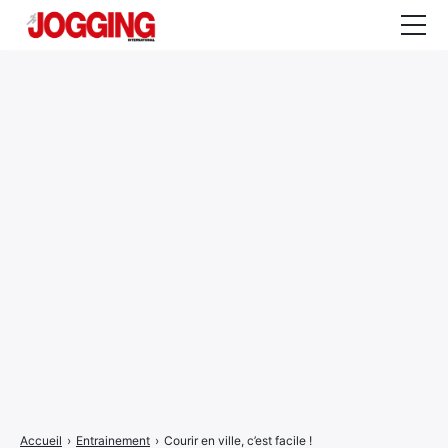
Actualités
Tests et calculateurs
Rencontres
Courses
Equipement
Entraînement
Santé
CALENDRIER
COURSES
2026
Accueil
›
Entrainement
›
Courir en ville, c’est facile !