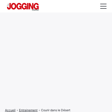
Actualités
Tests et calculateurs
Rencontres
Courses
Equipement
Entraînement
Santé
CALENDRIER
COURSES
2026
Accueil
›
Entrainement
›
Courir dans le Désert