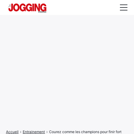
Actualités
Tests et calculateurs
Rencontres
Courses
Equipement
Entraînement
Santé
CALENDRIER
COURSES
2026
Accueil
›
Entrainement
›
Courez comme les champions pour finir fort