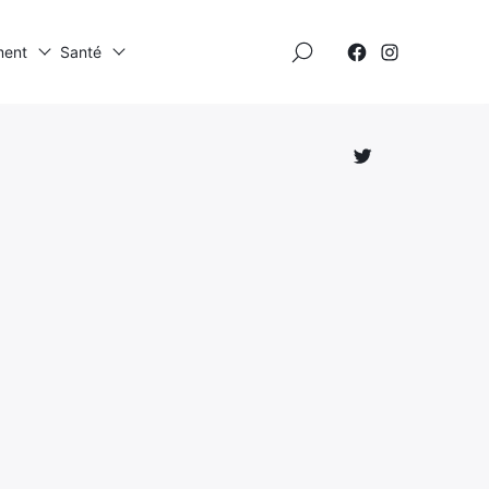
×
ment
Santé
Élément
Élément
de
de
menu
menu
Élément
de
menu