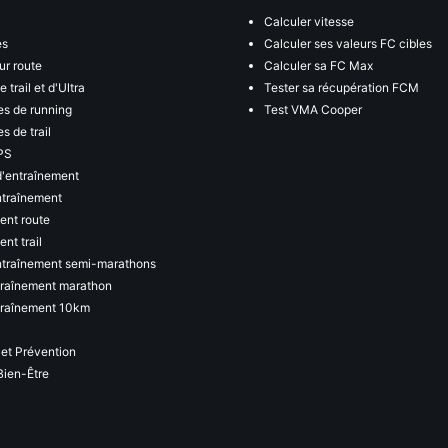
Calculer vitesse
es
Calculer ses valeurs FC cibles
ur route
Calculer sa FC Max
 trail et d'Ultra
Tester sa récupération FCM
s de running
Test VMA Cooper
s de trail
PS
d'entraînement
ntraînement
ent route
nt trail
ntraînement semi-marathons
traînement marathon
traînement 10km
 et Prévention
Bien-Être