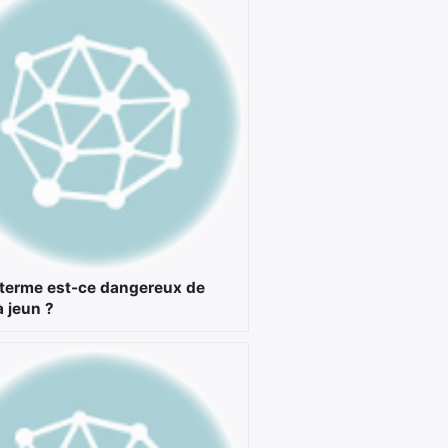
 terme est-ce dangereux de
à jeun ?