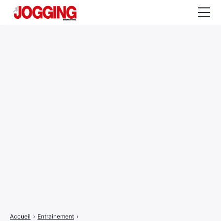
Actualités
Tests et calculateurs
Rencontres
Courses
Equipement
Entraînement
Santé
CALENDRIER
COURSES
2026
Accueil
›
Entrainement
›