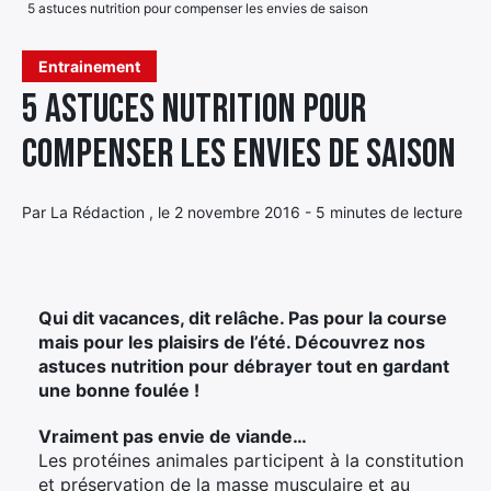
5 astuces nutrition pour compenser les envies de saison
Élément
Élément
Élément
de
Entrainement
de
de
menu
5 astuces nutrition pour
menu
menu
compenser les envies de saison
Par La Rédaction , le 2 novembre 2016 - 5 minutes de lecture
Qui dit vacances, dit relâche. Pas pour la course
mais pour les plaisirs de l’été. Découvrez nos
astuces nutrition pour débrayer tout en gardant
une bonne foulée !
Vraiment pas envie de viande…
Les protéines animales participent à la constitution
et préservation de la masse musculaire et au