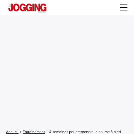
Actualités
Tests et calculateurs
Rencontres
Courses
Equipement
Entraînement
Santé
CALENDRIER
COURSES
2026
Accueil
›
Entrainement
›
4 semaines pour reprendre la course à pied