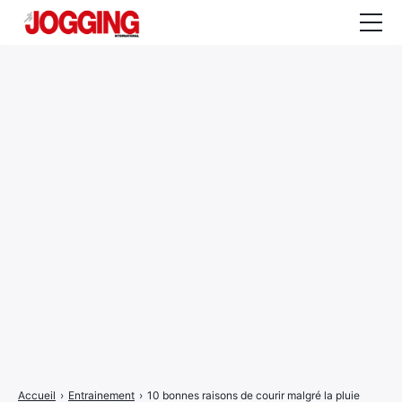
Actualités
Tests et calculateurs
Rencontres
Courses
Equipement
Entraînement
Santé
CALENDRIER
COURSES
2026
Accueil
›
Entrainement
›
10 bonnes raisons de courir malgré la pluie