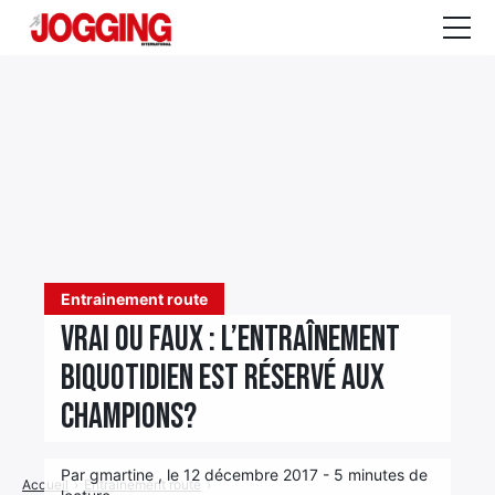
Actualités
Tests et calculateurs
Rencontres
Courses
Equipement
Entrainement route
Entraînement
Vrai ou faux : L’entraînement
Santé
biquotidien est réservé aux
champions?
CALENDRIER
COURSES
2026
Par gmartine , le 12 décembre 2017 - 5 minutes de
Accueil
›
Entrainement route
›