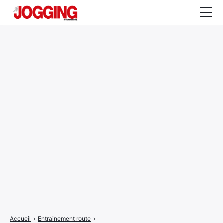
Actualités
Tests et calculateurs
Rencontres
Courses
Equipement
Entraînement
Santé
CALENDRIER
COURSES
2026
Accueil
›
Entrainement route
›