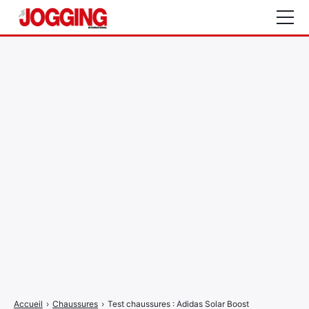
Actualités
Tests et calculateurs
Rencontres
Courses
Equipement
Entraînement
Santé
CALENDRIER
COURSES
2026
Accueil
›
Chaussures
›
Test chaussures : Adidas Solar Boost