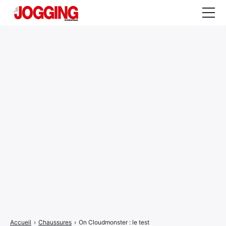
Actualités
Tests et calculateurs
Rencontres
Courses
Equipement
Entraînement
Santé
CALENDRIER
COURSES
2026
Accueil
›
Chaussures
›
On Cloudmonster : le test