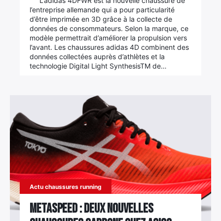
L’adidas 4DFWR est la nouvelle chaussure de
l’entreprise allemande qui a pour particularité
Élément
d’être imprimée en 3D grâce à la collecte de
Élément
Élément
de
données de consommateurs. Selon la marque, ce
modèle permettrait d’améliorer la propulsion vers
de
de
menu
l’avant. Les chaussures adidas 4D combinent des
menu
menu
données collectées auprès d’athlètes et la
technologie Digital Light SynthesisTM de…
Actu chaussures running
MetaSpeed : deux nouvelles