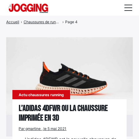
Accueil
›
Chaussures de running dynamiques
›
Page 4
Actualités
Tests et calculateurs
Rencontres
Courses
Equipement
Entraînement
Actu chaussures running
Santé
L’Adidas 4DFWR ou la chaussure
imprimée en 3D
CALENDRIER
COURSES
2026
Par gmartine , le 5 mai 2021