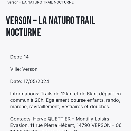
Verson – LA NATURO TRAIL NOCTURNE
Élément
Élément
Élément
de
Verson – LA NATURO TRAIL
de
de
menu
NOCTURNE
menu
menu
Dept: 14
Ville: Verson
Date: 17/05/2024
Informations: Trails de 12km et de 6km, départ en
commun à 20h. Egalement course enfants, rando,
marche, ravitaillement, vestiaires et douches.
Contacts: Hervé QUETTIER – Montilly Loisirs
Evasion, 11 rue Pierre Hébert, 14790 VERSON – 06