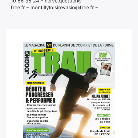
10 66 38 24 – herve.quettier@
free.fr – montillyloisirevasio@free.fr –