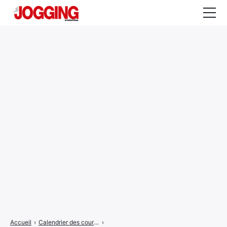
Actualités
Tests et calculateurs
Rencontres
Courses
Equipement
Entraînement
Santé
CALENDRIER
COURSES
2026
Accueil
›
Calendrier des courses
›