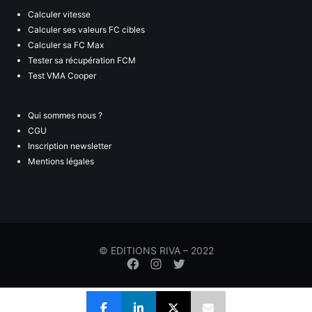
Calculer vitesse
Calculer ses valeurs FC cibles
Calculer sa FC Max
Tester sa récupération FCM
Test VMA Cooper
Qui sommes nous ?
CGU
Inscription newsletter
Mentions légales
© EDITIONS RIVA – 2022
Élément
Élément
Élément
de
de
de
menu
menu
menu