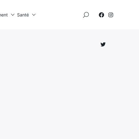
×
ment
Santé
Élément
Élément
de
de
menu
menu
Élément
de
menu