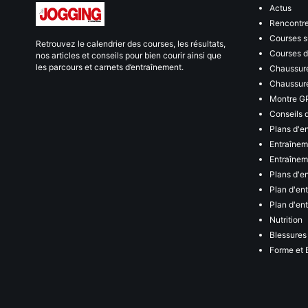
Actus
Rencontr
Courses s
Retrouvez le calendrier des courses, les résultats,
Courses de
nos articles et conseils pour bien courir ainsi que
les parcours et carnets d’entraînement.
Chaussure
Chaussure
Montre G
Conseils 
Plans d'e
Entraînem
Entraîneme
Plans d'e
Plan d'en
Plan d'en
Nutrition
Blessures
Forme et 