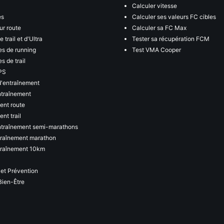
Calculer vitesse
es
Calculer ses valeurs FC cibles
ur route
Calculer sa FC Max
 trail et d'Ultra
Tester sa récupération FCM
s de running
Test VMA Cooper
s de trail
PS
d'entraînement
ntraînement
ent route
nt trail
ntraînement semi-marathons
traînement marathon
traînement 10km
 et Prévention
Bien-Être