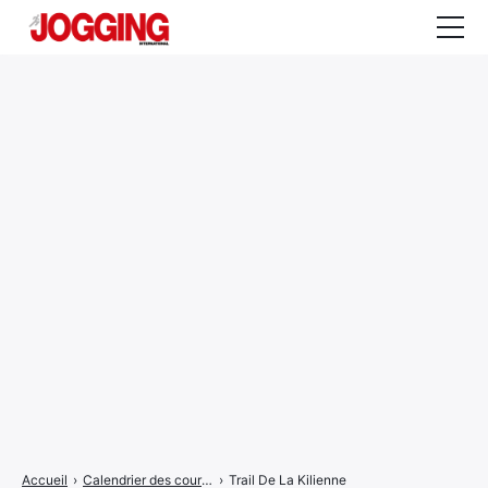
Actualités
Tests et calculateurs
Rencontres
Courses
Equipement
Entraînement
Santé
CALENDRIER
COURSES
2026
Accueil
›
Calendrier des courses
›
Trail De La Kilienne