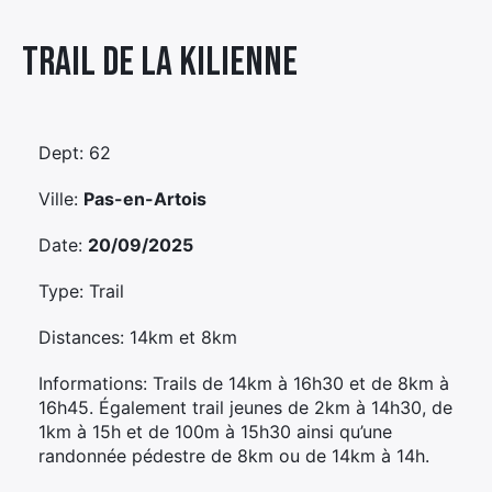
Élément
Trail De La Kilienne
Élément
Élément
de
de
de
menu
menu
menu
Dept: 62
Ville:
Pas-en-Artois
Date:
20/09/2025
Type: Trail
Distances: 14km et 8km
Informations: Trails de 14km à 16h30 et de 8km à
16h45. Également trail jeunes de 2km à 14h30, de
1km à 15h et de 100m à 15h30 ainsi qu’une
randonnée pédestre de 8km ou de 14km à 14h.