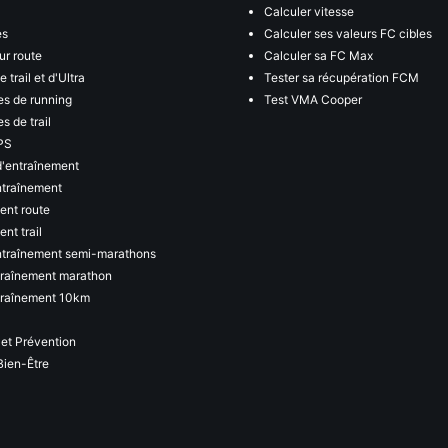
Calculer vitesse
es
Calculer ses valeurs FC cibles
ur route
Calculer sa FC Max
 trail et d'Ultra
Tester sa récupération FCM
s de running
Test VMA Cooper
s de trail
PS
d'entraînement
ntraînement
ent route
nt trail
ntraînement semi-marathons
traînement marathon
traînement 10km
 et Prévention
Bien-Être