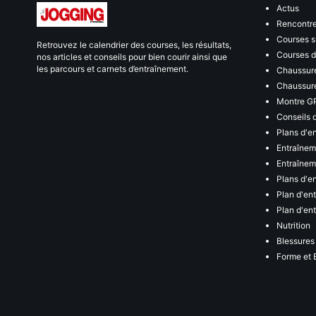
Actus
Rencontr
Courses s
Retrouvez le calendrier des courses, les résultats,
Courses de
nos articles et conseils pour bien courir ainsi que
les parcours et carnets d’entraînement.
Chaussure
Chaussure
Montre G
Conseils 
Plans d'e
Entraînem
Entraîneme
Plans d'e
Plan d'en
Plan d'en
Nutrition
Blessures
Forme et 