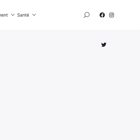
×
ment
Santé
Élément
Élément
de
de
menu
menu
Élément
de
menu