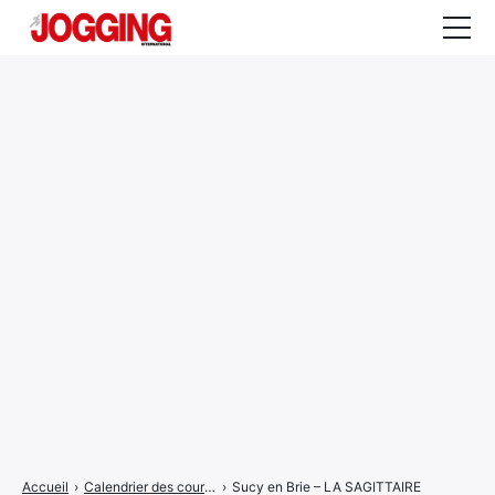
Actualités
Tests et calculateurs
Rencontres
Courses
Equipement
Entraînement
Santé
CALENDRIER
COURSES
2026
Accueil
›
Calendrier des courses
›
Sucy en Brie – LA SAGITTAIRE