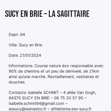
Élément
Sucy en Brie – LA SAGITTAIRE
Élément
Élément
de
de
de
menu
menu
menu
Dept: 94
Ville: Sucy en Brie
Date: 21/01/2024
Informations: Course nature éco responsable avec
90% de chemins et un peu de dénivelé, de 21km
ainsi qu’une marche. Ravitaillement, vestiaires et
douches.
Contacts: Isabelle SCHMIT – 4 allée Van Gogh,
94370 SUCY EN BRIE – 06 75 33 57 95 –
isabelle.schmit94@gmail.com –
essucy@wanadoo.fr – athletisme.ess-sucy.fr