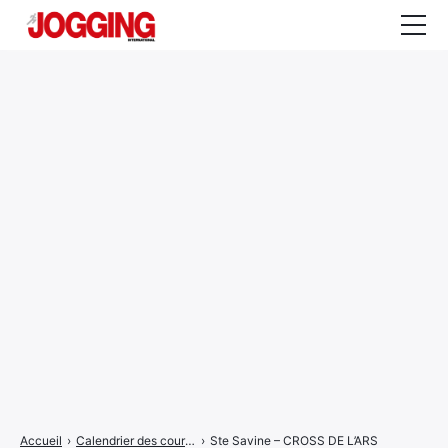
Actualités
Tests et calculateurs
Rencontres
Courses
Equipement
Entraînement
Santé
CALENDRIER
COURSES
2026
Accueil
›
Calendrier des courses
›
Ste Savine – CROSS DE L’ARS