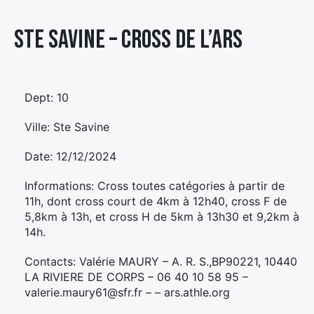
Élément
Ste Savine – CROSS DE L’ARS
Élément
Élément
de
de
de
menu
menu
menu
Dept: 10
Ville: Ste Savine
Date: 12/12/2024
Informations: Cross toutes catégories à partir de
11h, dont cross court de 4km à 12h40, cross F de
5,8km à 13h, et cross H de 5km à 13h30 et 9,2km à
14h.
Contacts: Valérie MAURY – A. R. S.,BP90221, 10440
LA RIVIERE DE CORPS – 06 40 10 58 95 –
valerie.maury61@sfr.fr – – ars.athle.org