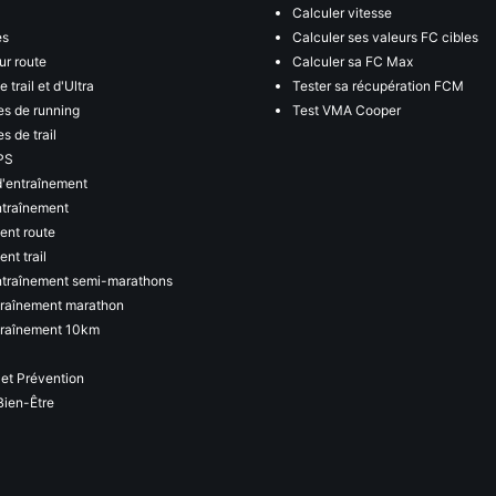
Calculer vitesse
es
Calculer ses valeurs FC cibles
ur route
Calculer sa FC Max
 trail et d'Ultra
Tester sa récupération FCM
s de running
Test VMA Cooper
s de trail
PS
d'entraînement
ntraînement
ent route
nt trail
ntraînement semi-marathons
traînement marathon
traînement 10km
 et Prévention
Bien-Être