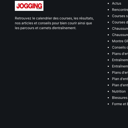
Actus
Rencontr
Courses s
Retrouvez le calendrier des courses, les résultats,
Courses de
nos articles et conseils pour bien courir ainsi que
les parcours et carnets d’entraînement.
Chaussure
Chaussure
Montre G
Conseils 
Plans d'e
Entraînem
Entraîneme
Plans d'e
Plan d'en
Plan d'en
Nutrition
Blessures
Forme et 