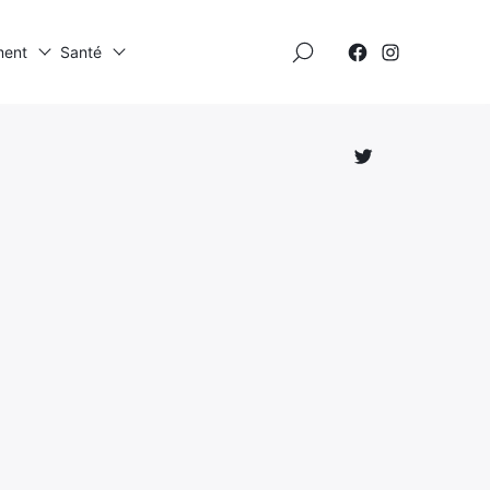
×
ment
Santé
Élément
Élément
de
de
menu
menu
Élément
de
menu