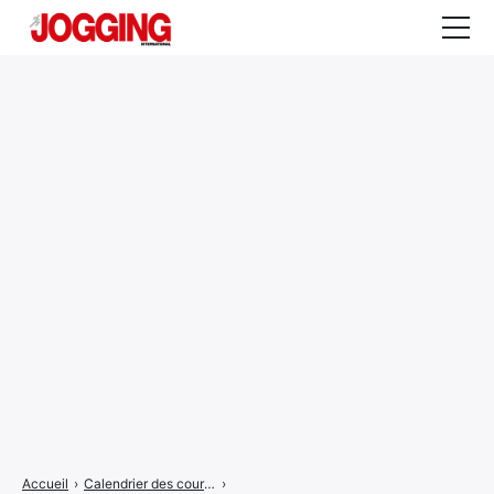
Actualités
Tests et calculateurs
Rencontres
Courses
Equipement
Entraînement
Santé
CALENDRIER
COURSES
2026
Accueil
›
Calendrier des courses
›