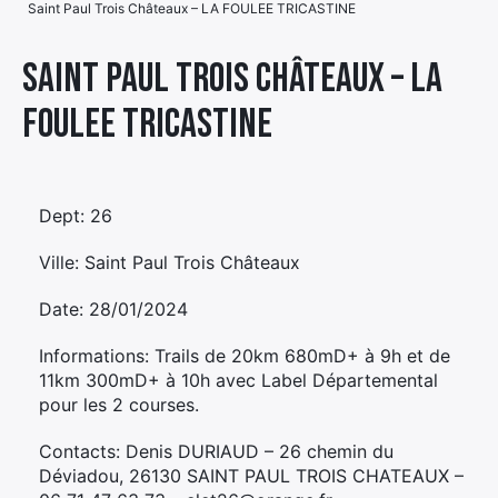
Saint Paul Trois Châteaux – LA FOULEE TRICASTINE
Élément
Élément
Élément
de
Saint Paul Trois Châteaux – LA
de
de
menu
FOULEE TRICASTINE
menu
menu
Dept: 26
Ville: Saint Paul Trois Châteaux
Date: 28/01/2024
Informations: Trails de 20km 680mD+ à 9h et de
11km 300mD+ à 10h avec Label Départemental
pour les 2 courses.
Contacts: Denis DURIAUD – 26 chemin du
Déviadou, 26130 SAINT PAUL TROIS CHATEAUX –