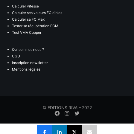
Calculer vitesse
Calculer ses valeurs FC cibles
Calculer sa FC Max
Tester sa récupération FCM
Test VMA Cooper
Qui sommes nous ?
CGU
Inscription newsletter
Mentions légales
© EDITIONS RIVA – 2022
Élément
Élément
Élément
de
de
de
menu
menu
menu