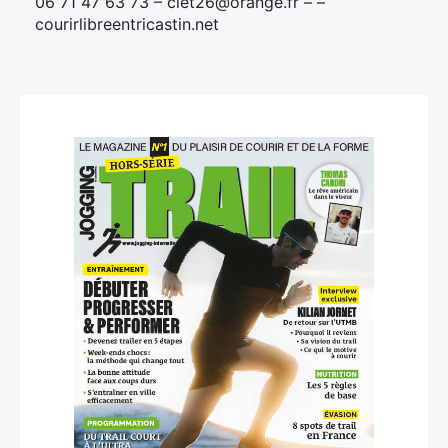
06 71 47 63 73 – clet26@orange.fr – –
courirlibreentricastin.net