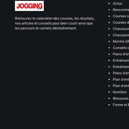
Actus
Rencontr
Courses s
Retrouvez le calendrier des courses, les résultats,
Courses de
nos articles et conseils pour bien courir ainsi que
les parcours et carnets d’entraînement.
Chaussure
Chaussure
Montre G
Conseils 
Plans d'e
Entraînem
Entraîneme
Plans d'e
Plan d'en
Plan d'en
Nutrition
Blessures
Forme et 