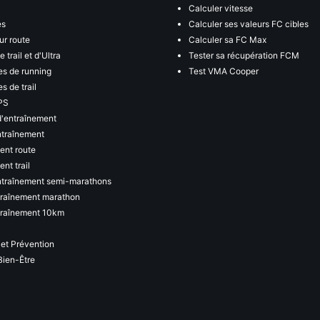
Calculer vitesse
es
Calculer ses valeurs FC cibles
ur route
Calculer sa FC Max
 trail et d'Ultra
Tester sa récupération FCM
s de running
Test VMA Cooper
s de trail
PS
d'entraînement
ntraînement
ent route
nt trail
ntraînement semi-marathons
traînement marathon
traînement 10km
 et Prévention
Bien-Être