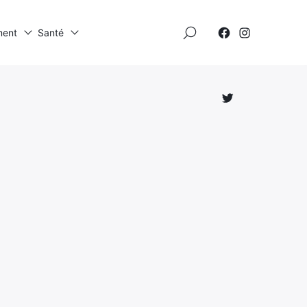
×
ment
Santé
Élément
Élément
de
de
menu
menu
Élément
de
menu