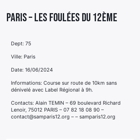
Élément
Paris – LES FOULÉES DU 12ÈME
Élément
Élément
de
de
de
menu
menu
menu
Dept: 75
Ville: Paris
Date: 16/06/2024
Informations: Course sur route de 10km sans
dénivelé avec Label Régional à 9h.
Contacts: Alain TEMIN – 69 boulevard Richard
Lenoir, 75012 PARIS – 07 82 18 08 90 –
contact@samparis12.org – – samparis12.org