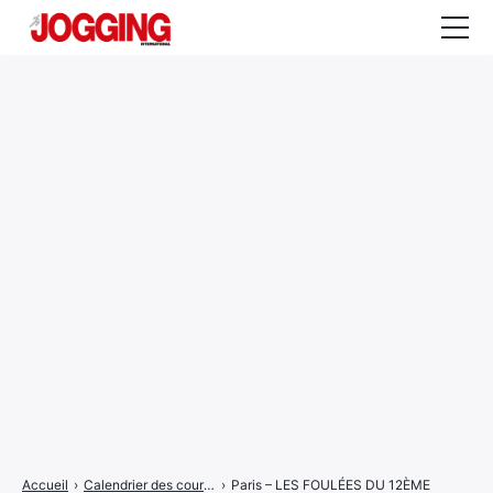
Actualités
Tests et calculateurs
Rencontres
Courses
Equipement
Entraînement
Santé
CALENDRIER
COURSES
2026
Accueil
›
Calendrier des courses
›
Paris – LES FOULÉES DU 12ÈME