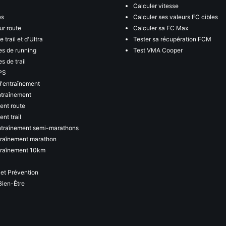
Calculer vitesse
es
Calculer ses valeurs FC cibles
ur route
Calculer sa FC Max
 trail et d'Ultra
Tester sa récupération FCM
s de running
Test VMA Cooper
s de trail
PS
d'entraînement
ntraînement
ent route
nt trail
ntraînement semi-marathons
traînement marathon
traînement 10km
 et Prévention
Bien-Être