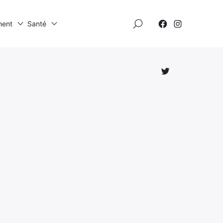
×
ment
Santé
Élément
Élément
de
de
menu
menu
Élément
de
menu