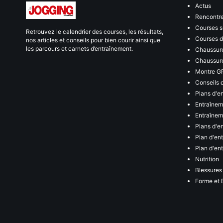
Actus
Rencontr
Courses s
Retrouvez le calendrier des courses, les résultats,
Courses de
nos articles et conseils pour bien courir ainsi que
les parcours et carnets d’entraînement.
Chaussure
Chaussure
Montre G
Conseils 
Plans d'e
Entraînem
Entraîneme
Plans d'e
Plan d'en
Plan d'en
Nutrition
Blessures
Forme et 