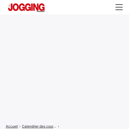
Actualités
Tests et calculateurs
Rencontres
Courses
Equipement
Entraînement
Santé
CALENDRIER
COURSES
2026
Accueil
›
Calendrier des courses
›