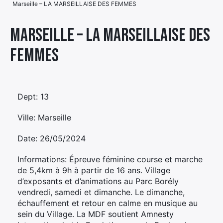
Marseille – LA MARSEILLAISE DES FEMMES
Élément
Élément
Élément
de
Marseille – LA MARSEILLAISE DES
de
de
menu
FEMMES
menu
menu
Dept: 13
Ville: Marseille
Date: 26/05/2024
Informations: Épreuve féminine course et marche
de 5,4km à 9h à partir de 16 ans. Village
d’exposants et d’animations au Parc Borély
vendredi, samedi et dimanche. Le dimanche,
échauffement et retour en calme en musique au
sein du Village. La MDF soutient Amnesty