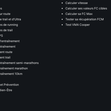
Calculer vitesse
es
Calculer ses valeurs FC cibles
ur route
Calculer sa FC Max
 trail et d'Ultra
Tester sa récupération FCM
s de running
Test VMA Cooper
s de trail
PS
d'entraînement
ntraînement
ent route
nt trail
ntraînement semi-marathons
traînement marathon
traînement 10km
 et Prévention
Bien-Être