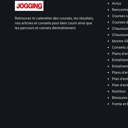
Actus
Rencontr
Courses s
Retrouvez le calendrier des courses, les résultats,
Courses de
nos articles et conseils pour bien courir ainsi que
les parcours et carnets d’entraînement.
Chaussure
Chaussure
Montre G
Conseils 
Plans d'e
Entraînem
Entraîneme
Plans d'e
Plan d'en
Plan d'en
Nutrition
Blessures
Forme et 