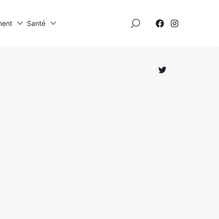
×
ment
Santé
Élément
Élément
de
de
menu
menu
Élément
de
menu