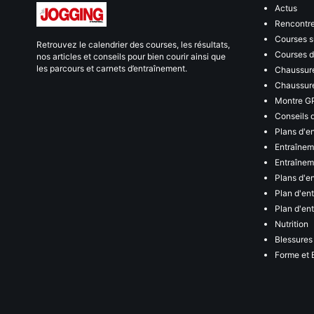
Actus
Rencontr
Courses s
Retrouvez le calendrier des courses, les résultats,
Courses de
nos articles et conseils pour bien courir ainsi que
les parcours et carnets d’entraînement.
Chaussure
Chaussure
Montre G
Conseils 
Plans d'e
Entraînem
Entraîneme
Plans d'e
Plan d'en
Plan d'en
Nutrition
Blessures
Forme et 