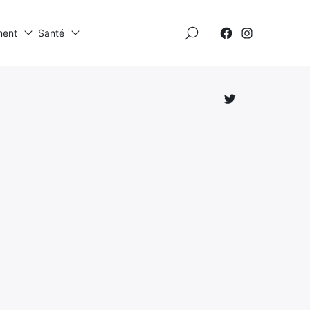
×
ment
Santé
Élément
Élément
de
de
menu
menu
Élément
de
menu