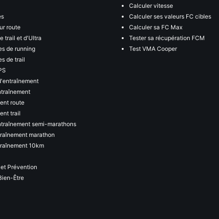
Calculer vitesse
es
Calculer ses valeurs FC cibles
ur route
Calculer sa FC Max
 trail et d'Ultra
Tester sa récupération FCM
s de running
Test VMA Cooper
s de trail
PS
d'entraînement
ntraînement
ent route
nt trail
ntraînement semi-marathons
traînement marathon
traînement 10km
 et Prévention
Bien-Être