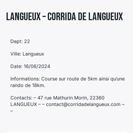
Élément
Langueux – CORRIDA DE LANGUEUX
Élément
Élément
de
de
de
menu
menu
menu
Dept: 22
Ville: Langueux
Date: 16/06/2024
Informations: Course sur route de 5km ainsi qu’une
rando de 18km.
Contacts: – 47 rue Mathurin Morin, 22360
LANGUEUX – – contact@corridadelangueux.com –
–