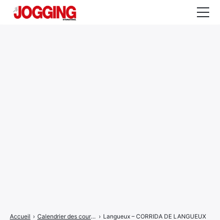
Actualités
Tests et calculateurs
Rencontres
Courses
Equipement
Entraînement
Santé
CALENDRIER
COURSES
2026
Accueil
›
Calendrier des courses
›
Langueux – CORRIDA DE LANGUEUX