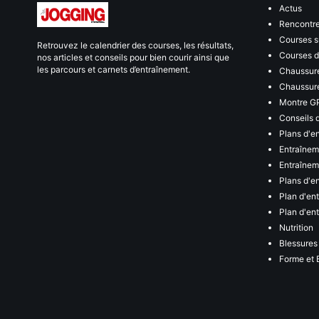
Actus
Rencontr
Courses s
Retrouvez le calendrier des courses, les résultats,
Courses de
nos articles et conseils pour bien courir ainsi que
les parcours et carnets d’entraînement.
Chaussure
Chaussure
Montre G
Conseils 
Plans d'e
Entraînem
Entraîneme
Plans d'e
Plan d'en
Plan d'en
Nutrition
Blessures
Forme et 