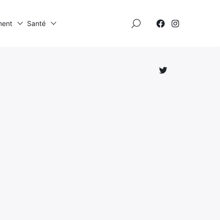
×
ment
Santé
Élément
Élément
de
de
menu
menu
Élément
de
menu