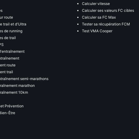
Calculer vitesse
es
Calculer ses valeurs FC cibles
ur route
Calculer sa FC Max
 trail et d'Ultra
Tester sa récupération FCM
s de running
Test VMA Cooper
s de trail
PS
d'entraînement
ntraînement
ent route
nt trail
ntraînement semi-marathons
traînement marathon
traînement 10km
 et Prévention
Bien-Être