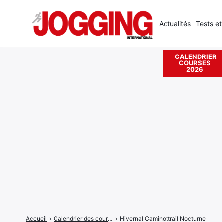
Actualités
Tests et
CALENDRIER
COURSES
Rechercher
2026
:
Accueil
›
Calendrier des courses
›
Hivernal Caminottrail Nocturne