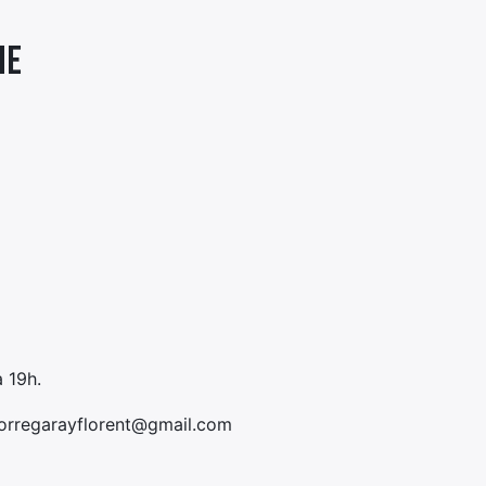
ne
 19h.
orregarayflorent@gmail.com