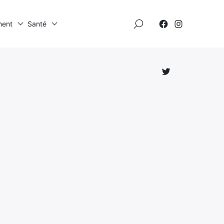
×
ment
Santé
Élément
Élément
de
de
menu
menu
Élément
de
menu