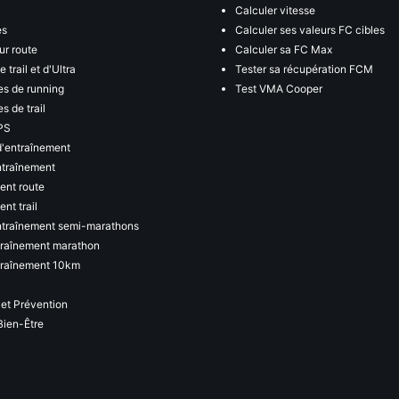
Calculer vitesse
es
Calculer ses valeurs FC cibles
ur route
Calculer sa FC Max
 trail et d'Ultra
Tester sa récupération FCM
s de running
Test VMA Cooper
s de trail
PS
d'entraînement
ntraînement
ent route
nt trail
ntraînement semi-marathons
traînement marathon
traînement 10km
 et Prévention
Bien-Être