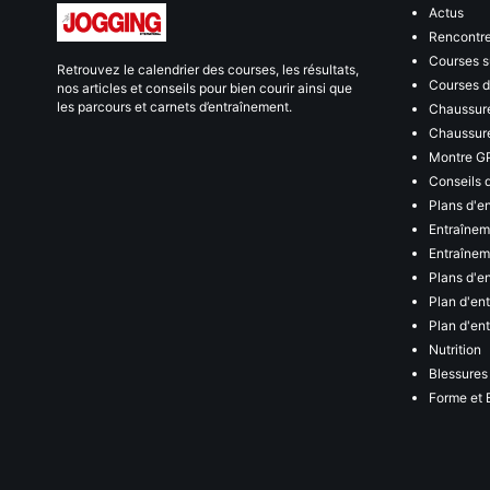
Actus
Rencontr
Courses s
Retrouvez le calendrier des courses, les résultats,
Courses de
nos articles et conseils pour bien courir ainsi que
les parcours et carnets d’entraînement.
Chaussure
Chaussure
Montre G
Conseils 
Plans d'e
Entraînem
Entraîneme
Plans d'e
Plan d'en
Plan d'en
Nutrition
Blessures
Forme et 