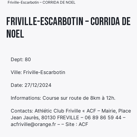
Friville-Escarbotin – CORRIDA DE NOEL
Élément
Élément
Élément
de
Friville-Escarbotin – CORRIDA DE
de
de
menu
NOEL
menu
menu
Dept: 80
Ville: Friville-Escarbotin
Date: 27/12/2024
Informations: Course sur route de 8km à 12h.
Contacts: Athlétic Club Friville « ACF – Mairie, Place
Jean Jaurès, 80130 FREVILLE – 06 89 86 59 44 –
acfriville@orange.fr – – Site : ACF