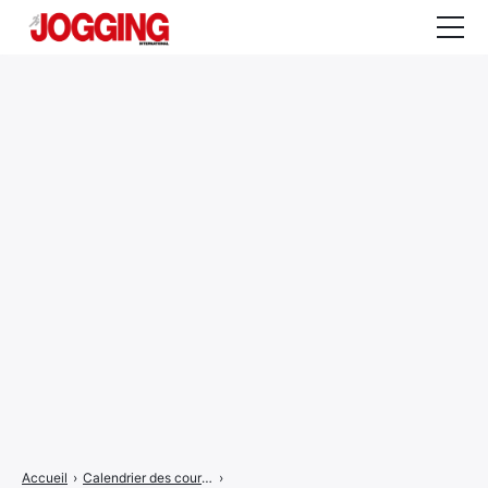
Actualités
Tests et calculateurs
Rencontres
Courses
Equipement
Entraînement
Santé
CALENDRIER
COURSES
2026
Accueil
›
Calendrier des courses
›