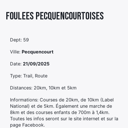
Élément
Foulees Pecquencourtoises
Élément
Élément
de
de
de
menu
menu
menu
Dept: 59
Ville:
Pecquencourt
Date:
21/09/2025
Type: Trail, Route
Distances: 20km, 10km et 5km
Informations: Courses de 20km, de 10km (Label
National) et de 5km. Également une marche de
8km et des courses enfants de 700m à 1,4km.
Toutes les infos seront sur le site internet et sur la
page Facebook.