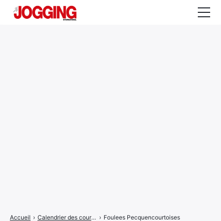
Actualités
Tests et calculateurs
Rencontres
Courses
Equipement
Entraînement
Santé
CALENDRIER
COURSES
2026
Accueil
›
Calendrier des courses
›
Foulees Pecquencourtoises