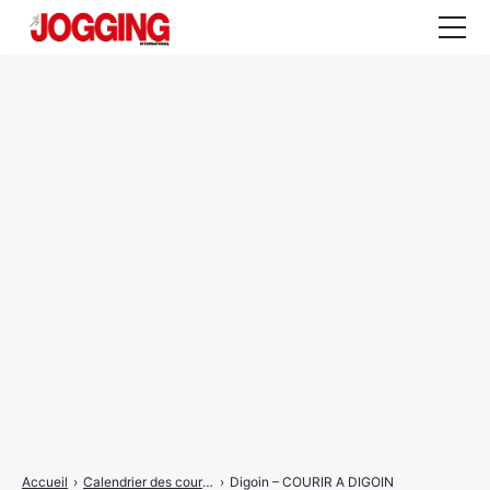
Actualités
Tests et calculateurs
Rencontres
Courses
Equipement
Entraînement
Santé
CALENDRIER
COURSES
2026
Accueil
›
Calendrier des courses
›
Digoin – COURIR A DIGOIN