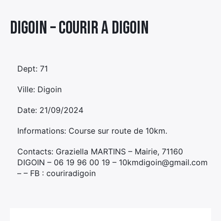
Élément
Digoin – COURIR A DIGOIN
Élément
Élément
de
de
de
menu
menu
menu
Dept: 71
Ville: Digoin
Date: 21/09/2024
Informations: Course sur route de 10km.
Contacts: Graziella MARTINS – Mairie, 71160
DIGOIN – 06 19 96 00 19 – 10kmdigoin@gmail.com
– – FB : couriradigoin