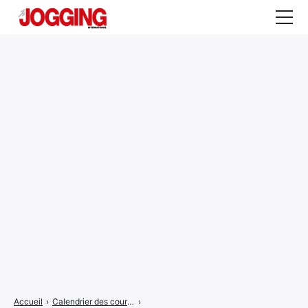
Actualités
Tests et calculateurs
Rencontres
Courses
Equipement
Entraînement
Santé
CALENDRIER
COURSES
2026
Accueil
›
Calendrier des courses
›