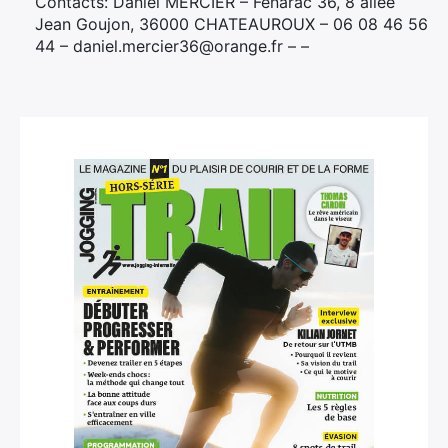
Contacts: Daniel MERCIER – Fenarac 36, 8 allée
Jean Goujon, 36000 CHATEAUROUX – 06 08 46 56
44 – daniel.mercier36@orange.fr – –