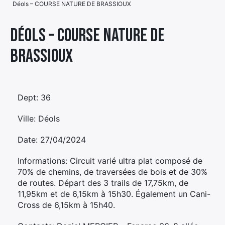
Déols – COURSE NATURE DE BRASSIOUX
Élément
Élément
Élément
de
Déols – COURSE NATURE DE
de
de
menu
BRASSIOUX
menu
menu
Dept: 36
Ville: Déols
Date: 27/04/2024
Informations: Circuit varié ultra plat composé de
70% de chemins, de traversées de bois et de 30%
de routes. Départ des 3 trails de 17,75km, de
11,95km et de 6,15km à 15h30. Également un Cani-
Cross de 6,15km à 15h40.