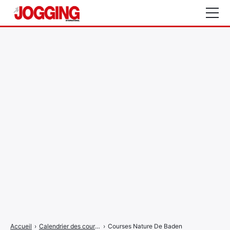
Actualités
Tests et calculateurs
Rencontres
Courses
Equipement
Entraînement
Santé
CALENDRIER
COURSES
2026
Accueil
›
Calendrier des courses
›
Courses Nature De Baden