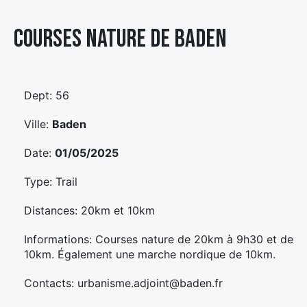
Élément
Courses Nature De Baden
Élément
Élément
de
de
de
menu
menu
menu
Dept: 56
Ville:
Baden
Date:
01/05/2025
Type: Trail
Distances: 20km et 10km
Informations: Courses nature de 20km à 9h30 et de
10km. Également une marche nordique de 10km.
Contacts: urbanisme.adjoint@baden.fr