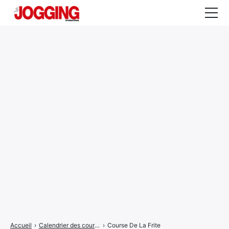
Actualités
Tests et calculateurs
Rencontres
Courses
Equipement
Entraînement
Santé
CALENDRIER
COURSES
2026
Accueil
›
Calendrier des courses
›
Course De La Frite