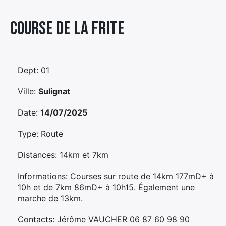
Élément
Course De La Frite
Élément
Élément
de
de
de
menu
menu
menu
Dept: 01
Ville:
Sulignat
Date:
14/07/2025
Type: Route
Distances: 14km et 7km
Informations: Courses sur route de 14km 177mD+ à
10h et de 7km 86mD+ à 10h15. Également une
marche de 13km.
Contacts: Jérôme VAUCHER 06 87 60 98 90