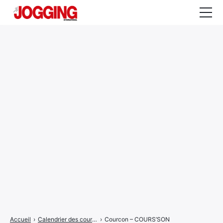
Actualités
Tests et calculateurs
Rencontres
Courses
Equipement
Entraînement
Santé
CALENDRIER
COURSES
2026
Accueil
›
Calendrier des courses
›
Courcon – COURS’SON