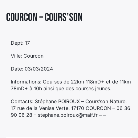
Élément
Courcon – COURS’SON
Élément
Élément
de
de
de
menu
menu
menu
Dept: 17
Ville: Courcon
Date: 03/03/2024
Informations: Courses de 22km 118mD+ et de 11km
78mD+ à 10h ainsi que des courses jeunes.
Contacts: Stéphane POIROUX – Cours’son Nature,
17 rue de la Venise Verte, 17170 COURCON – 06 36
90 06 28 – stephane.poiroux@maif.fr – –